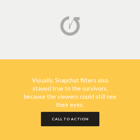
Visually, Snapchat filters also
stayed true to the survivors,
because the viewers could still see
their eyes.
CALL TO ACTION