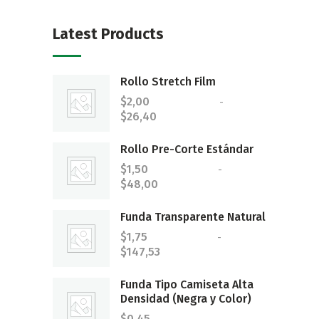
Latest Products
Rollo Stretch Film
$
2,00
-
$
26,40
Rango
de
precios:
Rollo Pre-Corte Estándar
desde
$
1,50
-
$2,00
$
48,00
Rango
hasta
de
$26,40
precios:
Funda Transparente Natural
desde
$
1,75
-
$1,50
$
147,53
Rango
hasta
de
$48,00
precios:
Funda Tipo Camiseta Alta
desde
Densidad (Negra y Color)
$1,75
$
0,45
-