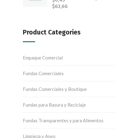
hasta
$
63,66
Rango
$147,53
de
precios:
desde
$0,45
Product Categories
hasta
$63,66
Empaque Comercial
Fundas Comerciales
Fundas Comerciales y Boutique
Fundas para Basura y Reciclaje
Fundas Transparentes y para Alimentos
Limpieza y Aseo