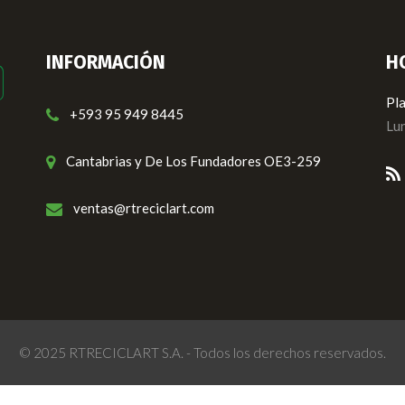
INFORMACIÓN
H
Pla
+593 95 949 8445
Lun
Cantabrias y De Los Fundadores OE3-259
ventas@rtreciclart.com
© 2025 RTRECICLART S.A. - Todos los derechos reservados.