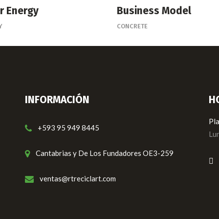
r Energy
Business Model
Y
CONCRETE
INFORMACIÓN
H
Pla
+593 95 949 8445
Lun
Cantabrias y De Los Fundadores OE3-259
ventas@rtreciclart.com